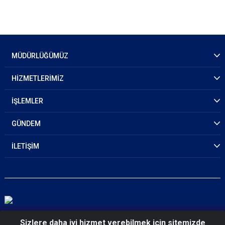
MÜDÜRLÜĞÜMÜZ
HİZMETLERİMİZ
İŞLEMLER
GÜNDEM
İLETİŞİM
© 2026 Balıkesir Emniyet Müdürlüğü
Sizlere daha iyi hizmet verebilmek için sitemizde